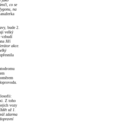
n jako
ročí, co se
lygonu, na
anažerka
avy, bude 2.
jí velký
ě vzbudí
na Jiří
erátor akce.
elký
přesnila
autodromu
tem
 poměrem
 doprovodu.
losofii:
xi. Z toho
jejich vozy
ždět už 1.
reál zdarma
 dopravní