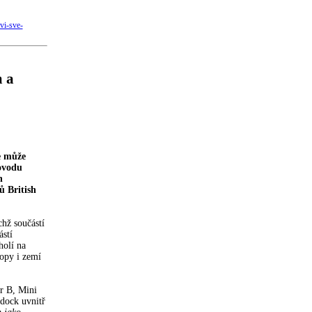
vi-sve-
 a
e může
ovodu
h
 British
hž součástí
stí
holí na
opy i zemí
r B, Mini
ddock uvnitř