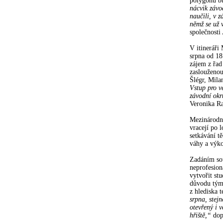
polygonu bu
nácvik závo
naučili, v 
němž se už 
společnos
V itineráři
srpna od 18
zájem z řad
zaslouženou
Šlégr, Mila
Vstup pro v
závodní okru
Veronika R
Mezinárodní
vracejí po 
setkávání t
váhy a výko
Zadáním so
neprofesioná
vytvořit stu
důvodu týmy
z hlediska 
srpna, stej
otevřený i v
hřiště,“
dop