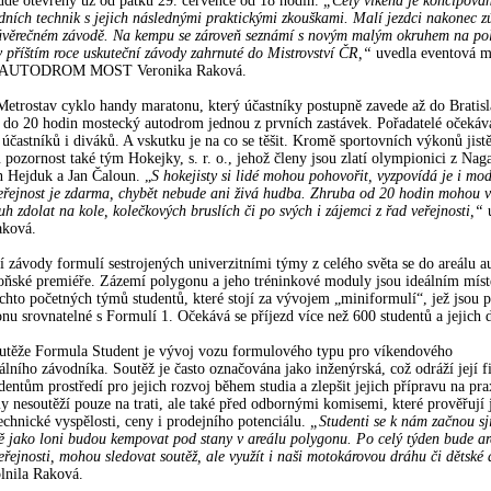
de otevřený už od pátku 29. července od 18 hodin.
„
Celý víkend je koncipová
dních technik s jejich následnými praktickými zkouškami. Malí jezdci nakonec zú
závěrečném závodě. Na kempu se zároveň seznámí s novým malým okruhem na po
v příštím roce uskuteční závody zahrnuté do Mistrovství ČR,“
uvedla eventová m
ti AUTODROM MOST Veronika Raková.
 Metrostav cyklo handy maratonu, který účastníky postupně zavede až do Bratisl
 do 20 hodin mostecký autodrom jednou z prvních zastávek. Pořadatelé očekáva
 účastníků i diváků. A vskutku je na co se těšit. Kromě sportovních výkonů jist
 pozornost také tým Hokejky, s. r. o., jehož členy jsou zlatí olympionici z Naga
n Hejduk a Jan Čaloun. „
S hokejisty si lidé mohou pohovořit, vyzpovídá je i mod
eřejnost je zdarma, chybět nebude ani živá hudba. Zhruba od 20 hodin mohou v
h zdolat na kole, kolečkových bruslích či po svých i zájemci z řad veřejnosti,“
u
aková.
 závody formulí sestrojených univerzitními týmy z celého světa se do areálu 
loňské premiéře. Zázemí polygonu a jeho tréninkové moduly jsou ideálním mís
ěchto početných týmů studentů, které stojí za vývojem „miniformulí“, jež jsou
nu srovnatelné s Formulí 1. Očekává se příjezd více než 600 studentů a jejich
utěže Formula Student je vývoj vozu formulového typu pro víkendového
lního závodníka. Soutěž je často označována jako inženýrská, což odráží její fi
dentům prostředí pro jejich rozvoj během studia a zlepšit jejich přípravu na pra
 nesoutěží pouze na trati, ale také před odbornými komisemi, které prověřují 
technické vyspělosti, ceny i prodejního potenciálu.
„Studenti se k nám začnou sjí
ně jako loni budou kempovat pod stany v areálu polygonu. Po celý týden bude a
eřejnosti, mohou sledovat soutěž, ale využít i naši motokárovou dráhu či dětské
lnila Raková.