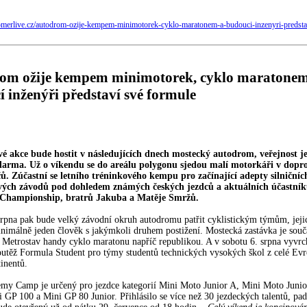
merlive.cz/autodrom-ozije-kempem-minimotorek-cyklo-maratonem-a-budouci-inzenyri-predsta
om ožije kempem minimotorek, cyklo maratonem
 inženýři představí své formule
vé akce bude hostit v následujících dnech mostecký autodrom, veřejnost j
zdarma. Už o víkendu se do areálu polygonu sjedou malí motorkáři v dopr
ů. Zúčastní se letního tréninkového kempu pro začínající adepty silničníc
ých závodů pod dohledem známých českých jezdců a aktuálních účastníků
Championship, bratrů Jakuba a Matěje Smržů.
srpna pak bude velký závodní okruh autodromu patřit cyklistickým týmům, jejic
nimálně jeden člověk s jakýmkoli druhem postižení. Mostecká zastávka je součá
 Metrostav handy cyklo maratonu napříč republikou. A v sobotu 6. srpna vyvrc
utěž Formula Student pro týmy studentů technických vysokých škol z celé Evr
tinentů.
y Camp je určený pro jezdce kategorií Mini Moto Junior A, Mini Moto Junio
 GP 100 a Mini GP 80 Junior. Přihlásilo se více než 30 jezdeckých talentů, pa