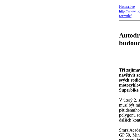
Homerlive
http://www.ho
formule/
Autodr
budoucí
Tři zajíma
navštívit 
svých rodič
motocyklov
Superbike 
V úterý 2. 
musí být mi
pětidenního
polygonu so
dalších kon
Smrž Academ
GP 50, Mini