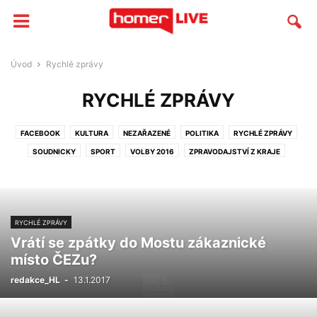
Úvod
Rychlé zprávy
RYCHLÉ ZPRÁVY
FACEBOOK
KULTURA
NEZAŘAZENÉ
POLITIKA
RYCHLÉ ZPRÁVY
SOUDNICKY
SPORT
VOLBY 2016
ZPRAVODAJSTVÍ Z KRAJE
ZPRAVODAJSTVÍ Z OKRESU
RYCHLÉ ZPRÁVY
Vrátí se zpátky do Mostu zákaznické
místo ČEZu?
redakce_HL
-
13.1.2017