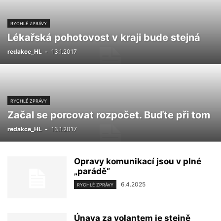
RYCHLÉ ZPRÁVY
Lékařská pohotovost v kraji bude stejná
redakce_HL
-
13.1.2017
RYCHLÉ ZPRÁVY
Začal se porcovat rozpočet. Buďte při tom
redakce_HL
-
13.1.2017
Opravy komunikací jsou v plné
„parádě“
6.4.2025
RYCHLÉ ZPRÁVY
Únava za volantem je stejně