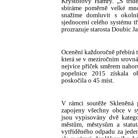
Kryštofovy Hamry. „S tříd
sbíráme poměrně velké mno
snažíme domluvit s okolní
sjednocení celého systému 
prozrazuje starosta Doubic J
Ocenění každoročně přebírá t
která se v meziročním srovn
nejvíce příček směrem nahoru
popelnice 2015 získala 
poskočila o 45 míst.
V rámci soutěže Skleněná p
zapojeny všechny obce v 
jsou vypisovány dvě katego
městům, městysům a statu
vytříděného odpadu za jede