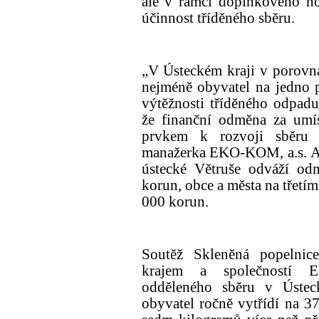
ale v rámci doplňkového hod
účinnost tříděného sběru.
„V Ústeckém kraji v porovná
nejméně obyvatel na jedno 
výtěžnosti tříděného odpad
že finanční odměna za umís
prvkem k rozvoji sběru t
manažerka EKO-KOM, a.s. Ali
ústecké Větruše odváží od
korun, obce a města na třetí
000 korun.
Soutěž Skleněná popelnice
krajem a společností E
odděleného sběru v Ústec
obyvatel ročně vytřídí na 3