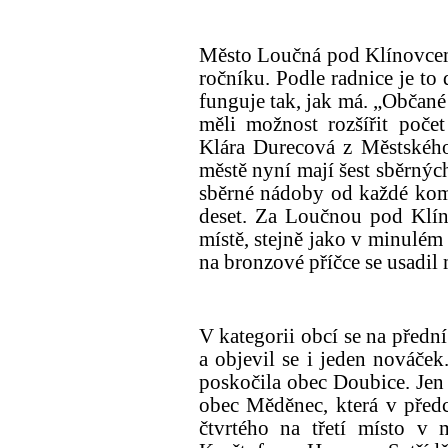
Město Loučná pod Klínovcem
ročníku. Podle radnice je to
funguje tak, jak má. „Občané
měli možnost rozšířit počet 
Klára Durecová z Městskéh
městě nyní mají šest sběrnýc
sběrné nádoby od každé komo
deset. Za Loučnou pod Klín
místě, stejně jako v minulém
na bronzové příčce se usadil
V kategorii obcí se na přední
a objevil se i jeden nováček
poskočila obec Doubice. Je
obec Měděnec, která v předc
čtvrtého na třetí místo v 