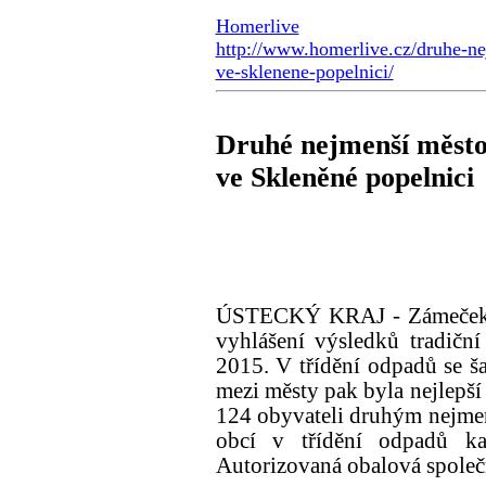
Homerlive
http://www.homerlive.cz/druhe-nej
ve-sklenene-popelnici/
Druhé nejmenší město v
ve Skleněné popelnici
ÚSTECKÝ KRAJ - Zámeček Vě
vyhlášení výsledků tradičn
2015. V třídění odpadů se 
mezi městy pak byla nejlepš
124 obyvateli druhým nejme
obcí v třídění odpadů ka
Autorizovaná obalová spole