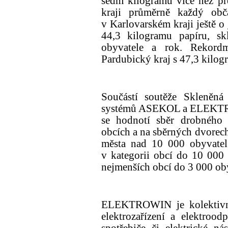
sedm kilogramů více než př
kraji průměrně každý ob
v Karlovarském kraji ještě o 
44,3 kilogramu papíru, sk
obyvatele a rok. Rekord
Pardubický kraj s 47,3 kilog
Součástí soutěže Skleněná
systémů ASEKOL a ELEKTR
se hodnotí sběr drobného e
obcích a na sběrných dvorech
města nad 10 000 obyvatel
v kategorii obcí do 10 000 o
nejmenších obcí do 3 000 oby
ELEKTROWIN je kolektivní
elektrozařízení a elektroo
spotřebiče či elektrické n