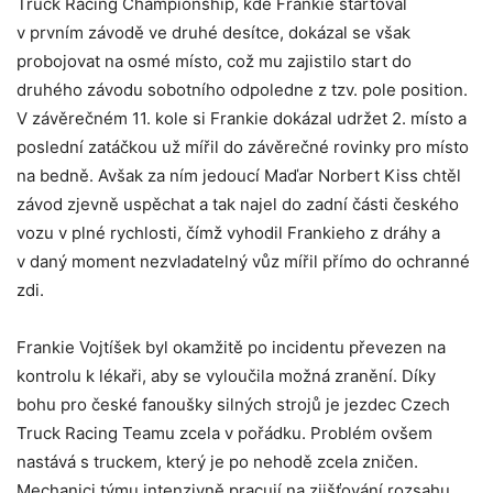
Truck Racing Championship, kde Frankie startoval
v prvním závodě ve druhé desítce, dokázal se však
probojovat na osmé místo, což mu zajistilo start do
druhého závodu sobotního odpoledne z tzv. pole position.
V závěrečném 11. kole si Frankie dokázal udržet 2. místo a
poslední zatáčkou už mířil do závěrečné rovinky pro místo
na bedně. Avšak za ním jedoucí Maďar Norbert Kiss chtěl
závod zjevně uspěchat a tak najel do zadní části českého
vozu v plné rychlosti, čímž vyhodil Frankieho z dráhy a
v daný moment nezvladatelný vůz mířil přímo do ochranné
zdi.
Frankie Vojtíšek byl okamžitě po incidentu převezen na
kontrolu k lékaři, aby se vyloučila možná zranění. Díky
bohu pro české fanoušky silných strojů je jezdec Czech
Truck Racing Teamu zcela v pořádku. Problém ovšem
nastává s truckem, který je po nehodě zcela zničen.
Mechanici týmu intenzivně pracují na zjišťování rozsahu