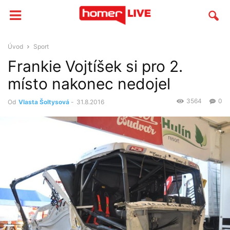
Úvod
Sport
Frankie Vojtíšek si pro 2.
místo nakonec nedojel
3564
0
Od
Vlasta Šoltysová
-
31.8.2016