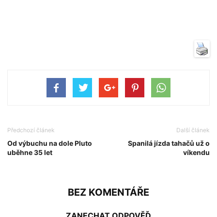
Předchozí článek
Další článek
Od výbuchu na dole Pluto
Spanilá jízda tahačů už o
uběhne 35 let
víkendu
BEZ KOMENTÁŘE
ZANECHAT ODPOVĚĎ