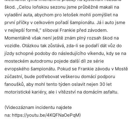
škod. „Celou loňskou sezonu jsme průběžně makali na
vyladění auta, abychom pro letošek mohli pomýšlet na
první příčky v celkovém pořadí šampionátu. Já i auto jsme
v nejlepší formě,“ sliboval Frankie před závodem.
Momentálně však není ještě znám plný rozsah škod na
vozidle. Otázkou tak zůstává, zda-li se podaří dát vůz do
jízdy schopné podoby do následujícího víkendu, kdy se na
mosteckém autodromu pojede další díl ze série
evropského šampionátu. Pokud se Frankie závodu v Mostě
zúčastní, bude potřebovat veškerou domácí podporu
fanoušků, aby mohl tento týden oslavit nejen 30 let
motoristické kariéry, ale i vítězství na domácím asfaltu.
(Videozáznam incidentu najdete
na: https://youtu.be/4KQFNaOePqM)