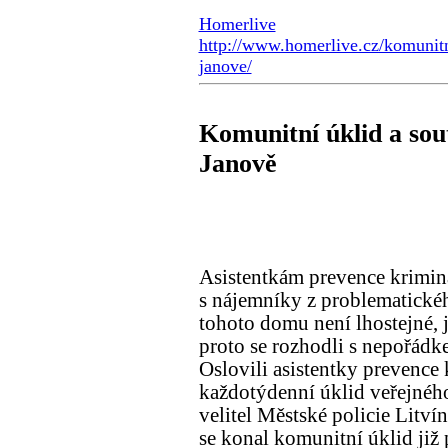
Homerlive
http://www.homerlive.cz/komunitn
janove/
Komunitní úklid a sou
Janově
Asistentkám prevence krimina
s nájemníky z problematick
tohoto domu není lhostejné, ja
proto se rozhodli s nepořádk
Oslovili asistentky prevence 
každotýdenní úklid veřejného
velitel Městské policie Litví
se konal komunitní úklid již 