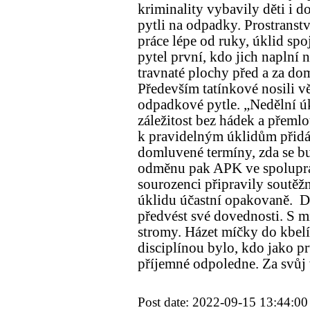
kriminality vybavily děti i 
pytli na odpadky. Prostranstv
práce lépe od ruky, úklid spo
pytel první, kdo jich naplní 
travnaté plochy před a za do
Především tatínkové nosili v
odpadkové pytle. „Nedělní úk
záležitost bez hádek a přeml
k pravidelným úklidům přidá, d
domluvené termíny, zda se bu
odměnu pak APK ve spolupráci
sourozenci připravily soutěžn
úklidu účastní opakovaně. Dě
předvést své dovednosti. S m
stromy. Házet míčky do kbelí
disciplínou bylo, kdo jako pr
příjemné odpoledne. Za svůj
Post date: 2022-09-15 13:44:00