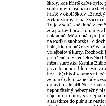
školy, kde hřiště dříve bylo,
soukromým osobám na stavbu
hřiště v okolí školy už nezb
zrekonstruovat malé víceúčel
To je v současné době v témě
zda postavit pro školu nové hř
nákladné. Město má nyní jiné 
na Podkrušnohorské. V dochá
halu, kterou může využívat a
volejbalové kurty. Rozhodli 
poničeného víceúčelového hřiš
města starostka Kamila Bláho
povrchem pořídilo město z do
bez jakýchkoliv omezení, běh
že tu nebylo možné dále bezp
opravilo, ale příběh se opako
nepoužitelný nebezpečný plá
nájemní smlouvy s volejbal
a zařadíme do plánu investic