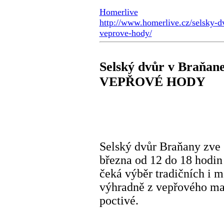
Homerlive
http://www.homerlive.cz/selsky-d
veprove-hody/
Selský dvůr v Braňane
VEPŘOVÉ HODY
Selský dvůr Braňany zve 
března od 12 do 18 hodi
čeká výběr tradičních i
výhradně z vepřového mas
poctivé.