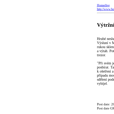
Homerlive
http://www.ho
Výtržní
Hrubé neslu
Výsluní v M
rukou sklen
a výtah. Po
trezor.
"Při svém j
posbírat. T
k ošetření 
případu mos
sdělení pode
vybíjel.
Post date: 
Post date G