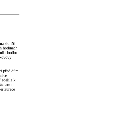
a sídlišti
ch hodinách
snil chodbu
 kovový
ěci před dům
cnice
 sdělila k
záznam o
restaurace