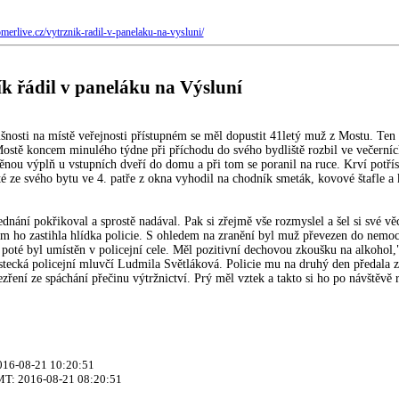
merlive.cz/vytrznik-radil-v-panelaku-na-vysluni/
k řádil v paneláku na Výsluní
šnosti na místě veřejnosti přístupném se měl dopustit 41letý muž z Mostu. Ten n
ostě koncem minulého týdne při příchodu do svého bydliště rozbil ve večerní
ěnou výplň u vstupních dveří do domu a při tom se poranil na ruce. Krví potří
té ze svého bytu ve 4. patře z okna vyhodil na chodník smeták, kovové štafle a
ednání pokřikoval a sprostě nadával. Pak si zřejmě vše rozmyslel a šel si své v
am ho zastihla hlídka policie. S ohledem na zranění byl muž převezen do nemo
a poté byl umístěn v policejní cele. Měl pozitivní dechovou zkoušku na alkohol,"
tecká policejní mluvčí Ludmila Světláková. Policie mu na druhý den předala 
zření ze spáchání přečinu výtržnictví. Prý měl vztek a takto si ho po návštěvě 
2016-08-21 10:20:51
MT: 2016-08-21 08:20:51