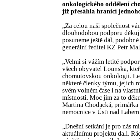
onkologického oddělení ch
již přesáhla hranici jednoh
„Za celou naši společnost vám
dlouhodobou podporu děkuji.
posuneme ještě dál, podobné p
generální ředitel KZ Petr Mal
„Velmi si vážím letité podpo
všech obyvatel Lounska, kte
chomutovskou onkologii. Let
některé členky týmu, jejich r
svém volném čase i na vlastn
místnosti. Moc jim za to děkuj
Martina Chodacká, primářka
nemocnice v Ústí nad Labem
„Dnešní setkání je pro nás mi
aktuálnímu projektu dali. Rád