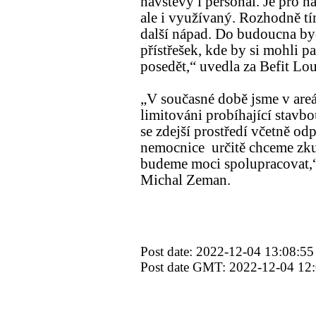
návštěvy i personál. Je pro ná
ale i využívaný. Rozhodně t
další nápad. Do budoucna by
přístřešek, kde by si mohli p
posedět,“ uvedla za Befit L
„V současné době jsme v are
limitováni probíhající stavb
se zdejší prostředí včetně od
nemocnice určitě chceme zkul
budeme moci spolupracovat,
Michal Zeman.
Post date: 2022-12-04 13:08:55
Post date GMT: 2022-12-04 12