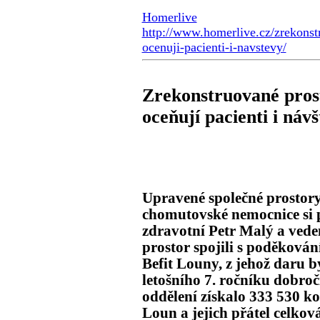
Homerlive
http://www.homerlive.cz/zrekons
ocenuji-pacienti-i-navstevy/
Zrekonstruované pros
oceňují pacienti i náv
Upravené společné prostor
chomutovské nemocnice si p
zdravotní Petr Malý a ved
prostor spojili s poděková
Befit Louny, z jehož daru b
letošního 7. ročníku dobro
oddělení získalo 333 530 k
Loun a jejich přátel celko