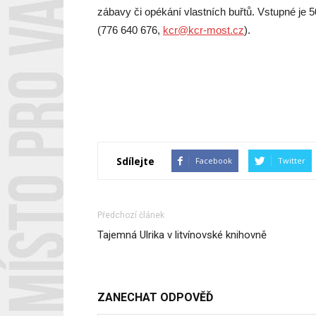
zábavy či opékání vlastních buřtů. Vstupné je 50
(776 640 676,
kcr@kcr-most.cz
).
Sdílejte
Facebook
Twitter
Předchozí článek
Tajemná Ulrika v litvínovské knihovně
ZANECHAT ODPOVĚĎ