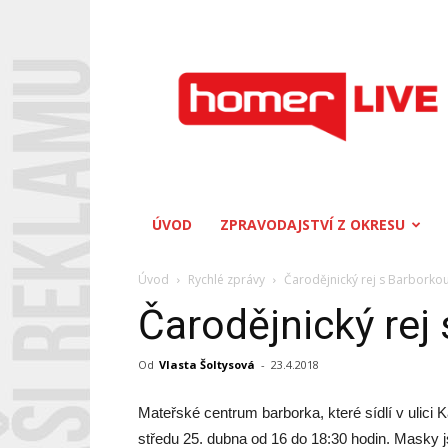
Homerlive
ÚVOD
ZPRAVODAJSTVÍ Z OKRESU
Úvod
Rychlé zprávy
Čarodějnický rej s Barborko
Čarodějnický rej
Od
Vlasta Šoltysová
-
23.4.2018
Mateřské centrum barborka, které sídlí v ulici 
středu 25. dubna od 16 do 18:30 hodin. Masky j