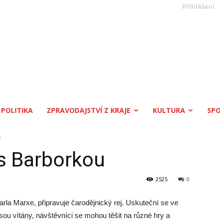
Přihlášení
POLITIKA
ZPRAVODAJSTVÍ Z KRAJE
KULTURA
SP
u
 s Barborkou
2525
0
Karla Marxe, připravuje čarodějnický rej. Uskuteční se ve
sou vítány, návštěvníci se mohou těšit na různé hry a