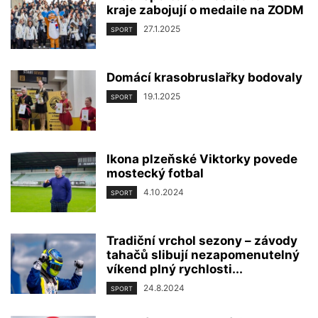
kraje zabojují o medaile na ZODM
27.1.2025
SPORT
Domácí krasobruslařky bodovaly
19.1.2025
SPORT
Ikona plzeňské Viktorky povede
mostecký fotbal
4.10.2024
SPORT
Tradiční vrchol sezony – závody
tahačů slibují nezapomenutelný
víkend plný rychlosti...
24.8.2024
SPORT