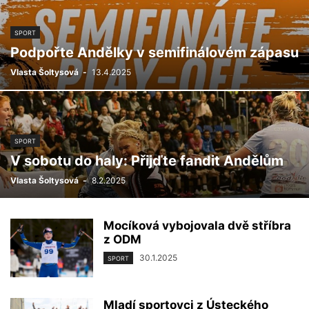
SPORT
Podpořte Andělky v semifinálovém zápasu
Vlasta Šoltysová
-
13.4.2025
SPORT
V sobotu do haly: Přijďte fandit Andělům
Vlasta Šoltysová
-
8.2.2025
Mocíková vybojovala dvě stříbra
z ODM
30.1.2025
SPORT
Mladí sportovci z Ústeckého