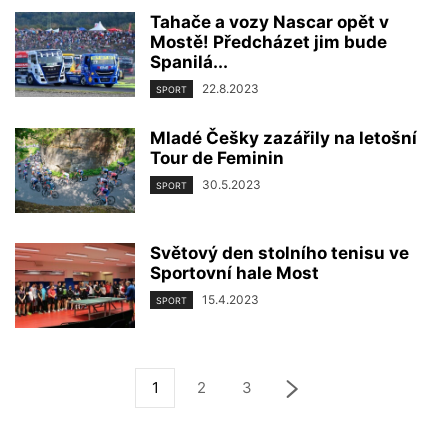
Tahače a vozy Nascar opět v
Mostě! Předcházet jim bude
Spanilá...
22.8.2023
SPORT
Mladé Češky zazářily na letošní
Tour de Feminin
30.5.2023
SPORT
Světový den stolního tenisu ve
Sportovní hale Most
15.4.2023
SPORT
1
2
3