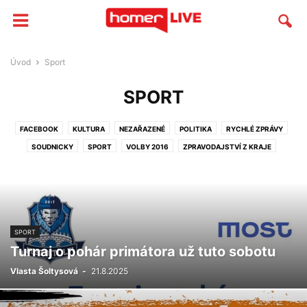
Úvod
Sport
SPORT
FACEBOOK
KULTURA
NEZAŘAZENÉ
POLITIKA
RYCHLÉ ZPRÁVY
SOUDNICKY
SPORT
VOLBY 2016
ZPRAVODAJSTVÍ Z KRAJE
ZPRAVODAJSTVÍ Z OKRESU
SPORT
Turnaj o pohár primátora už tuto sobotu
Vlasta Šoltysová
-
21.8.2025