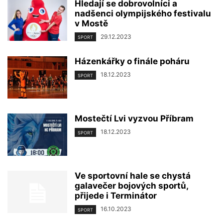
Hledají se dobrovolníci a
nadšenci olympijského festivalu
v Mostě
29.12.2023
SPORT
Házenkářky o finále poháru
18.12.2023
SPORT
Mostečtí Lvi vyzvou Příbram
18.12.2023
SPORT
Ve sportovní hale se chystá
galavečer bojových sportů,
přijede i Terminátor
16.10.2023
SPORT