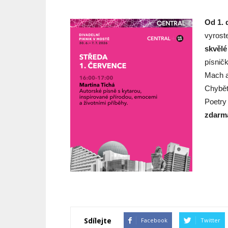
Od 1. 
vyrost
skvělé
písnič
Mach a
Chybět
Poetry
zdarm
Sdílejte
Facebook
Twitter