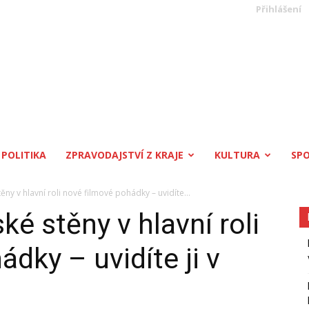
Přihlášení
POLITIKA
ZPRAVODAJSTVÍ Z KRAJE
KULTURA
SP
ěny v hlavní roli nové filmové pohádky – uvidíte...
ké stěny v hlavní roli
dky – uvidíte ji v