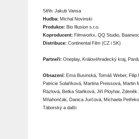
Střih: Jakub Vansa
Hudba:
Michal Novinski
Produkce:
Bio Illusion s.r.o.
Koproducent:
Filmworkx, QQ Studio, Baarwoo
Distribuce:
Continental Film (CZ i SK)
Partneři:
Oneplay, Královéhradecký kraj, Pardu
Obsazení:
Ema Businská, Tomáš Weber, Filip B
Patricie Solaříková, Martina Preissová, Martin 
Rázlová, Betka Staňková, Jiří Ployhar, Zdeněk
Mňahončák, Danica Jurčová, Michaela Petřeko
Táborský a další