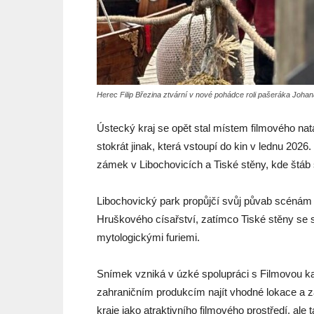
Herec Filip Březina ztvární v nové pohádce roli pašeráka Johana
Ústecký kraj se opět stal místem filmového na
stokrát jinak, která vstoupí do kin v lednu 2026
zámek v Libochovicích a Tiské stěny, kde štáb 
Libochovický park propůjčí svůj půvab scénám 
Hruškového císařství, zatímco Tiské stěny se s
mytologickými furiemi.
Snímek vzniká v úzké spolupráci s Filmovou k
zahraničním produkcím najít vhodné lokace a z
kraje jako atraktivního filmového prostředí, ale 