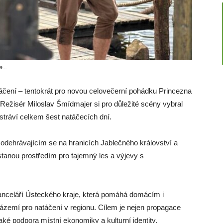
...
táčení – tentokrát pro novou celovečerní pohádku Princezna
. Režisér Miloslav Šmídmajer si pro důležité scény vybral
stráví celkem šest natáčecích dní.
odehrávajícím se na hranicích Jablečného království a
tanou prostředím pro tajemný les a výjevy s
anceláří Ústeckého kraje, která pomáhá domácím i
ázemí pro natáčení v regionu. Cílem je nejen propagace
také podpora místní ekonomiky a kulturní identity.