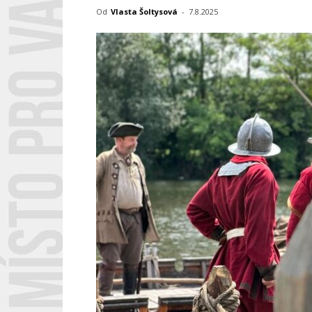
Od
Vlasta Šoltysová
-
7.8.2025