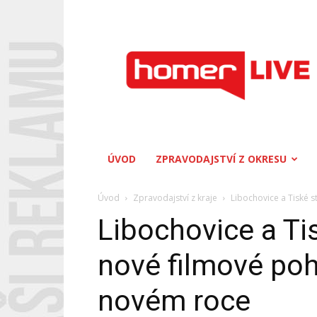
Homerlive
ÚVOD
ZPRAVODAJSTVÍ Z OKRESU
Úvod
Zpravodajství z kraje
Libochovice a Tiské st
Libochovice a Tis
nové filmové pohá
novém roce