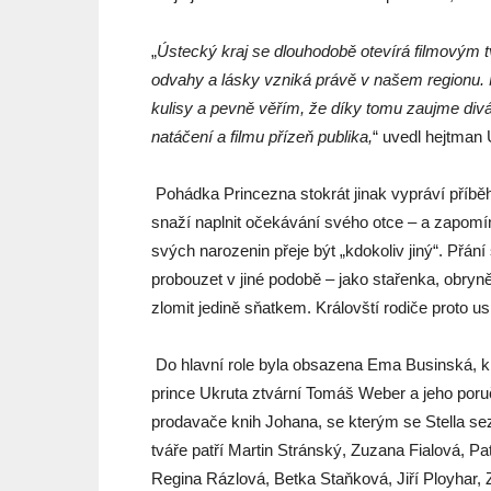
„
Ústecký kraj se dlouhodobě otevírá filmovým 
odvahy a lásky vzniká právě v našem regionu. 
kulisy a pevně věřím, že díky tomu zaujme div
natáčení a filmu přízeň publika,
“ uvedl hejtman
Pohádka Princezna stokrát jinak vypráví příběh
snaží naplnit očekávání svého otce – a zapomí
svých narozenin přeje být „kdokoliv jiný“. Přán
probouzet v jiné podobě – jako stařenka, obryn
zlomit jedině sňatkem. Královští rodiče proto us
Do hlavní role byla obsazena Ema Businská, kr
prince Ukruta ztvární Tomáš Weber a jeho por
prodavače knih Johana, se kterým se Stella sez
tváře patří Martin Stránský, Zuzana Fialová, Pat
Regina Rázlová, Betka Staňková, Jiří Ployhar,