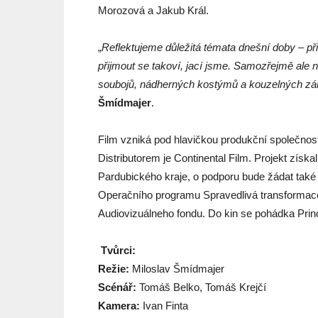
Morozová a Jakub Král.
„
Reflektujeme důležitá témata dnešní doby – p
přijmout se takoví, jací jsme. Samozřejmě ale 
soubojů, nádherných kostýmů a kouzelných zá
Šmídmajer
.
Film vzniká pod hlavičkou produkční společnost
Distributorem je Continental Film. Projekt zís
Pardubického kraje, o podporu bude žádat také
Operačního programu Spravedlivá transformace.
Audiovizuálneho fondu. Do kin se pohádka Princ
Tvůrci:
Režie:
Miloslav Šmídmajer
Scénář:
Tomáš Belko, Tomáš Krejčí
Kamera:
Ivan Finta