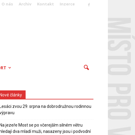
O nás
Archiv
Kontakt
Inzerce
ORT
Nové články
Lesáci zvou 29. srpna na dobrodružnou rodinnou
výpravu
Na jezeře Most se po včerejším silném větru
hledají dva mladí muži, nasazeny jsou i podvodní