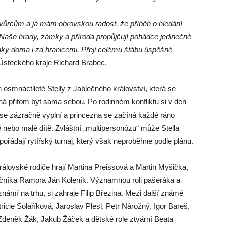
tvůrcům a já mám obrovskou radost, že příběh o hledání
Naše hrady, zámky a příroda propůjčují pohádce jedinečné
áky doma i za hranicemi. Přeji celému štábu úspěšné
 Ústeckého kraje Richard Brabec.
 osmnáctileté Stelly z Jablečného království, která se
ná přitom být sama sebou. Po rodinném konfliktu si v den
í se zázračně vyplní a princezna se začíná každé ráno
ě nebo malé dítě. Zvláštní „multipersonózu“ může Stella
pořádají rytířský turnaj, který však neproběhne podle plánu.
álovské rodiče hrají Martina Preissová a Martin Myšička,
učníka Ramora Ján Koleník. Významnou roli pašeráka a
námí na trhu, si zahraje Filip Březina. Mezi další známé
ricie Solaříková, Jaroslav Plesl, Petr Nárožný, Igor Bareš,
 Zdeněk Žák, Jakub Žáček a dětské role ztvární Beata