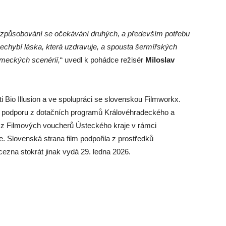
řizpůsobování se očekávání druhých, a především potřebu
nechybí láska, která uzdravuje, a spousta šermířských
meckých scenérií,
“ uvedl k pohádce režisér
Miloslav
i Bio Illusion a ve spolupráci se slovenskou Filmworkx.
kal podporu z dotačních programů Královéhradeckého a
 z Filmových voucherů Ústeckého kraje v rámci
 Slovenská strana film podpořila z prostředků
ezna stokrát jinak vydá 29. ledna 2026.