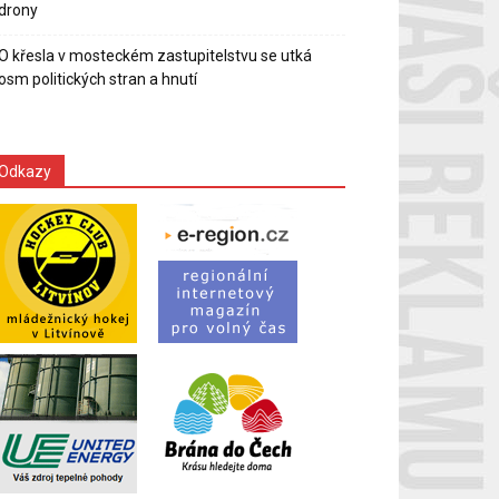
drony
O křesla v mosteckém zastupitelstvu se utká
osm politických stran a hnutí
Odkazy