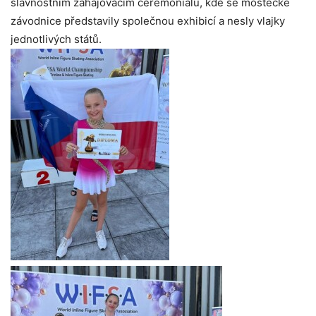
slavnostním zahajovacím ceremoniálu, kde se mostecké
závodnice představily společnou exhibicí a nesly vlajky
jednotlivých států.