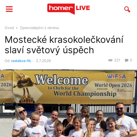
Úvod
Zpravodajství z okresu
Mostecké krasokolečkování
slaví světový úspěch
221
0
Od
redakce HL
-
3.7.2026