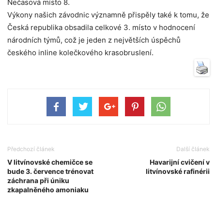
Nečasová místo 8.
Výkony našich závodnic významně přispěly také k tomu, že
Česká republika obsadila celkové 3. místo v hodnocení
národních týmů, což je jeden z největších úspěchů
českého inline kolečkového krasobruslení.
Předchozí článek
Další článek
V litvínovské chemičce se
Havarijní cvičení v
bude 3. července trénovat
litvínovské rafinérii
záchrana při úniku
zkapalněného amoniaku