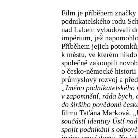
Film je příběhem značky
podnikatelského rodu Schi
nad Labem vybudovali dr
impérium, jež napomohlo 
Příběhem jejich potomků, 
k městu, ve kterém nikdo 
společně zakoupili novob
o česko-německé historii
průmyslový rozvoj a před
„
Jméno podnikatelského 
v zapomnění, ráda bych, a
do širšího povědomí české
filmu Taťána Marková.
„
součástí identity Ústí nad
spojit podnikání s odpověd
jméno vrací domů. Ne jak