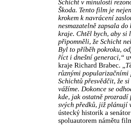
Schicht v minulosti rezon
Škoda. Tento film je nejen
krokem k navrácení zaslo
nesmazatelně zapsala do 
kraje. Chtěl bych, aby si 
připomněli, že Schicht ne
Byl to příběh pokroku, o
říct i dnešní generaci,“
uv
kraje Richard Brabec.
„
T
různými popularizačními 
Schichtů přesvědčit, že s
vážíme. Dokonce se odhodl
kde, jak ostatně prozradí 
svých předků, již plánují 
ústecký historik a senátor
spoluautorem námětu fil