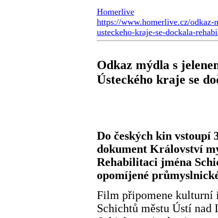
Homerlive
https://www.homerlive.cz/odkaz-m
usteckeho-kraje-se-dockala-rehabil
Odkaz mýdla s jelenem
Ústeckého kraje se do
Do českých kin vstoupí 3
dokument Království mý
Rehabilitaci jména Schic
opomíjené průmyslnické
Film připomene kulturní 
Schichtů městu Ústí nad 