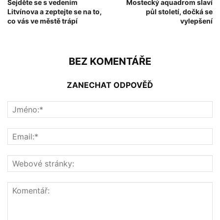
Sejděte se s vedením
Mostecký aquadrom slaví
Litvínova a zeptejte se na to,
půl století, dočká se
co vás ve městě trápí
vylepšení
BEZ KOMENTÁŘE
ZANECHAT ODPOVĚĎ