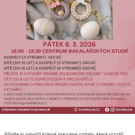
Přijďte si vytvořit krásné macramé ozdoby, které rozzáří