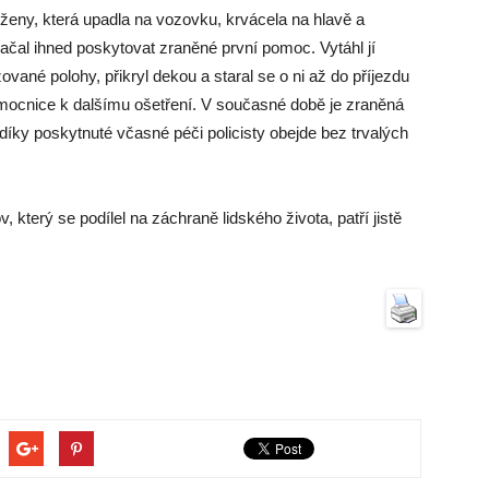
ženy, která upadla na vozovku, krvácela na hlavě a
začal ihned poskytovat zraněné první pomoc. Vytáhl jí
zované polohy, přikryl dekou a staral se o ni až do příjezdu
emocnice k dalšímu ošetření. V současné době je zraněná
díky poskytnuté včasné péči policisty obejde bez trvalých
 který se podílel na záchraně lidského života, patří jistě