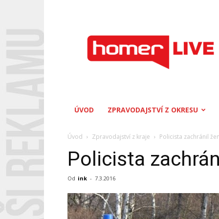
Homerlive
ÚVOD
ZPRAVODAJSTVÍ Z OKRESU
Úvod
Zpravodajství z kraje
Policista zachránil že
Policista zachrán
Od
ink
-
7.3.2016