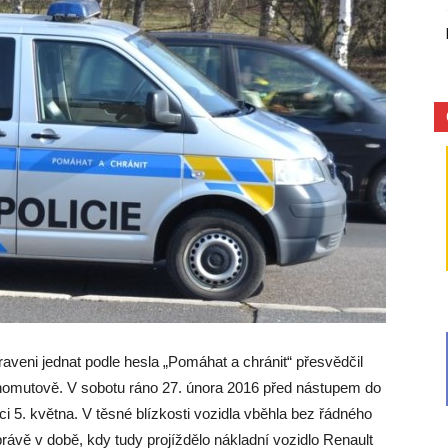
praveni jednat podle hesla „Pomáhat a chránit“ přesvědčil
 Chomutově. V sobotu ráno 27. února 2016 před nástupem do
i 5. května. V těsné blízkosti vozidla vběhla bez řádného
právě v době, kdy tudy projíždělo nákladní vozidlo Renault