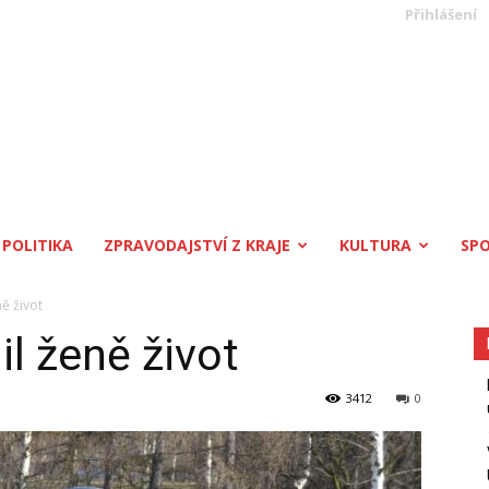
Přihlášení
POLITIKA
ZPRAVODAJSTVÍ Z KRAJE
KULTURA
SP
ně život
il ženě život
3412
0