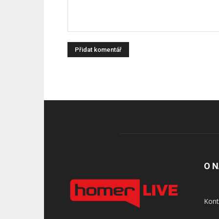
O 
Kont