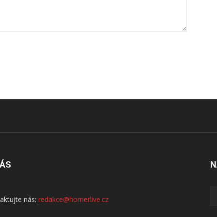
NÁS
N
aktujte nás:
redakce@homerlive.cz