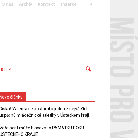
O nás
Archiv
Kontakt
Inzerce
ORT
Nové články
Diskař Valenta se postaral o jeden z největších
úspěchů mládežnické atletiky v Ústeckém kraji
Veřejnost může hlasovat o PAMÁTKU ROKU
ÚSTECKÉHO KRAJE