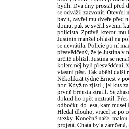
bydlí. Dva dny prostál před d
se odvážil zazvonit. Otevřel 
bavit, zavřel mu dveře před 
domu, pak se svěřil svému ka
policista. Zprávě, kterou mu 
Justinin manžel ohlásil na po
se nevrátila. Policie po ní ma
přesvědčený, že je Justina v 
určitě ublížil. Justina se nen
kolem něj byli přesvědčeni, ž
vlastní pěst. Tak uběhl další
Několikrát týdně Ernest v po
hor. Když to zjistil, jel kus 
prvně Ernesta ztratil. Se zha
dokud ho opět neztratil. Přes 
odbočku do lesa, kam musel Er
Hledal dlouho, vracel se po c
stezky. Konečně našel malou c
projetá. Chata byla zamčená, 