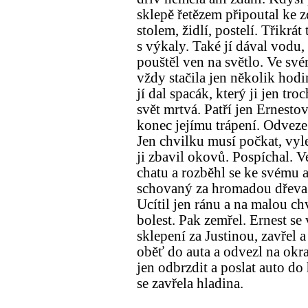
sklepě řetězem připoutal ke z
stolem, židlí, postelí. Třikrát
s výkaly. Také jí dával vodu,
pouštěl ven na světlo. Ve svém
vždy stačila jen několik hodi
jí dal spacák, který ji jen tro
svět mrtvá. Patří jen Ernestov
konec jejímu trápení. Odveze 
Jen chvilku musí počkat, vyl
ji zbavil okovů. Pospíchal. 
chatu a rozběhl se ke svému a
schovaný za hromadou dřeva. 
Ucítil jen ránu a na malou c
bolest. Pak zemřel. Ernest se 
sklepení za Justinou, zavřel 
oběť do auta a odvezl na okr
jen odbrzdit a poslat auto 
se zavřela hladina.