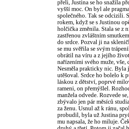
přeli, Justina se ho snažila př
vyšší moc. On byl ale pragmat
společného. Tak se odcizili.
rokem, když se s Justinou opě
holčička změnila. Stala se z n
zastřenou zvláštním smutkem
do srdce. Pozval ji na sklenič
se mu svěřila se svým trápení
obrátil na víru a z jejího živ
nařízeními svého muže, vše, c
Nesměla prakticky nic. Byla j
utěšoval. Srdce ho bolelo k p
láskou z dětství, poprvé milo
rameni, on přemýšlel. Rozhodl
manžela odvede. Rozvede se, 
zbývalo jen pár měsíců studia
za ženu. Usnul až k ránu, sp
probudil, byla už Justina pryč
mu napsala, že ho miluje. Ček
druhý a třetí. Potom ji začal