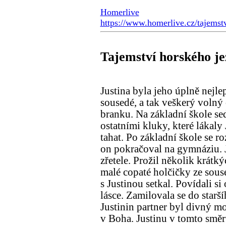
Homerlive
https://www.homerlive.cz/tajemstv
Tajemství horského je
Justina byla jeho úplně nejl
sousedé, a tak veškerý volný č
branku. Na základní škole sedě
ostatními kluky, které lákaly 
tahat. Po základní škole se ro
on pokračoval na gymnáziu. Je
zřetele. Prožil několik krátký
malé copaté holčičky ze souse
s Justinou setkal. Povídali si
lásce. Zamilovala se do starš
Justinin partner byl divný m
v Boha. Justinu v tomto směru