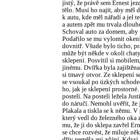
jistý, že právě sem Ernest jez
tělo. Musí ho najít, aby měl 
k autu, kde měl nářadí a jel t
a autem zpět mu trvala dlouho
Schoval auto za domem, aby n
Podařilo se mu vylomit okenic
dovnitř. Všude bylo ticho, pr
může být někde v okolí chaty
sklepení. Posvítil si mobilem
jinému. Dvířka byla zajištěna
si tmavý otvor. Ze sklepení s
se vsoukal po úzkých schode
ho, jak je sklepení prostorné.
postelí. Na posteli ležela Just
do náručí. Nemohl uvěřit, že ji
Plakala a tiskla se k němu. 
který vedl do železného oka z
mu, že ji do sklepa zavřel Er
se chce rozvést, že miluje něk
dřív neměla ani zdání. Kdysi p