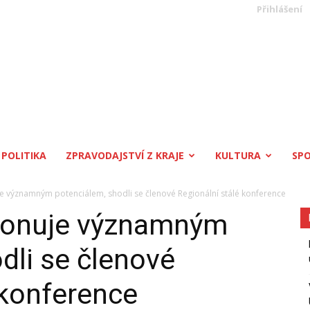
Přihlášení
POLITIKA
ZPRAVODAJSTVÍ Z KRAJE
KULTURA
SP
je významným potenciálem, shodli se členové Regionální stálé konference
sponuje významným
dli se členové
 konference