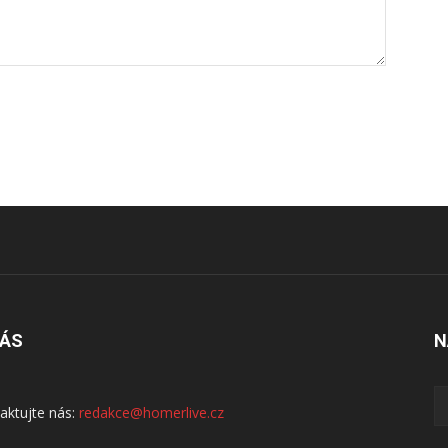
NÁS
N
aktujte nás:
redakce@homerlive.cz