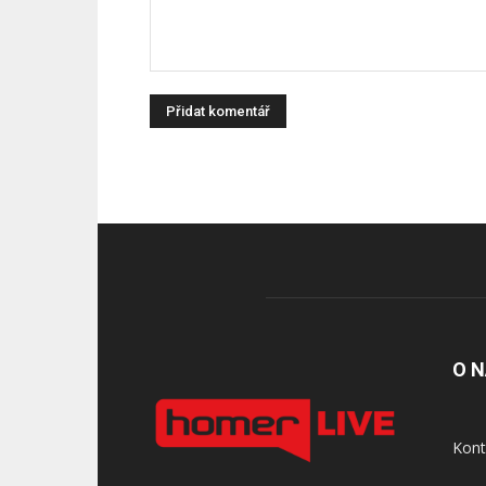
O 
Kont