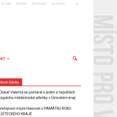
O nás
Archiv
Kontakt
Inzerce
ORT
Nové články
Diskař Valenta se postaral o jeden z největších
úspěchů mládežnické atletiky v Ústeckém kraji
Veřejnost může hlasovat o PAMÁTKU ROKU
ÚSTECKÉHO KRAJE