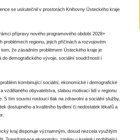
rence se uskutečnil v prostorách Knihovny Ústeckého kraje
v rámci přípravy nového programového období 2028+
ch problémech regionu, jejich příčinách a rozvojovém
 v tom, že zásadním problémem Ústeckého kraje je
tá do demografického vývoje, sociální soudržnosti i
 problém kombinující sociální, ekonomické i demografické
a vzdělaného obyvatelstva, slabou motivací lidí v regionu
. S tím souvisí rostoucí tlak na zdravotní a sociální služby,
tek dostupného a kvalitního bydlení či nedostatek lékařů a
r.
tecký kraj disponuje významným, dosud nezcela využitým
ět. Transformace ekonomiky, změny v krajině i probíhající