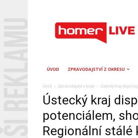
Homerlive
ÚVOD
ZPRAVODAJSTVÍ Z OKRESU
Úvod
Zpravodajství z kraje
Ústecký kraj disponu
Ústecký kraj di
potenciálem, sho
Regionální stálé