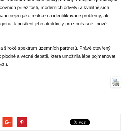
covních příležitostí, moderních odvětví a kvalitnějších
ímáno nejen jako reakce na identifikované problémy, ale
ionu, k posílení jeho atraktivity pro současné i nové
jila široké spektrum územních partnerů. Právě otevřený
 k plodné a věcné debatě, která umožnila lépe pojmenovat
extu.