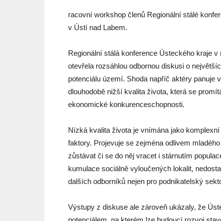
racovní workshop členů Regionální stálé konfe
v Ústí nad Labem.
Regionální stálá konference Ústeckého kraje 
otevřela rozsáhlou odbornou diskusi o největší
potenciálu území. Shoda napříč aktéry panuje
dlouhodobě nižší kvalita života, která se promí
ekonomické konkurenceschopnosti.
Nízká kvalita života je vnímána jako komplexní
faktory. Projevuje se zejména odlivem mladého 
zůstávat či se do něj vracet i stárnutím populace
kumulace sociálně vyloučených lokalit, nedosta
dalších odborníků nejen pro podnikatelský sekto
Výstupy z diskuse ale zároveň ukázaly, že Ús
potenciálem, na kterém lze budoucí rozvoj stav