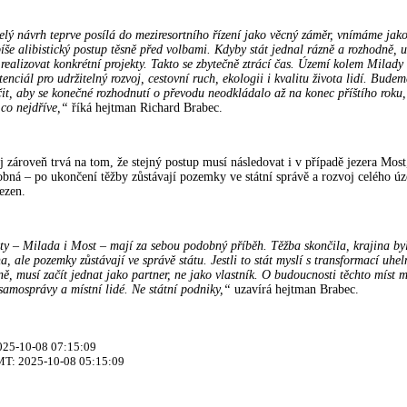
celý návrh teprve posílá do meziresortního řízení jako věcný záměr, vnímáme jak
íše alibistický postup těsně před volbami. Kdyby stát jednal rázně a rozhodně, u
realizovat konkrétní projekty. Takto se zbytečně ztrácí čas. Území kolem Milady
enciál pro udržitelný rozvoj, cestovní ruch, ekologii i kvalitu života lidí. Bude
čit, aby se konečné rozhodnutí o převodu neodkládalo až na konec příštího roku,
co nejdříve,“
říká hejtman Richard Brabec.
j zároveň trvá na tom, že stejný postup musí následovat i v případě jezera Most
obná – po ukončení těžby zůstávají pozemky ve státní správě a rozvoj celého úz
ezen.
ty – Milada i Most – mají za sebou podobný příběh. Těžba skončila, krajina by
a, ale pozemky zůstávají ve správě státu. Jestli to stát myslí s transformací uhe
ě, musí začít jednat jako partner, ne jako vlastník. O budoucnosti těchto míst m
samosprávy a místní lidé. Ne státní podniky,“
uzavírá hejtman Brabec.
2025-10-08 07:15:09
MT: 2025-10-08 05:15:09