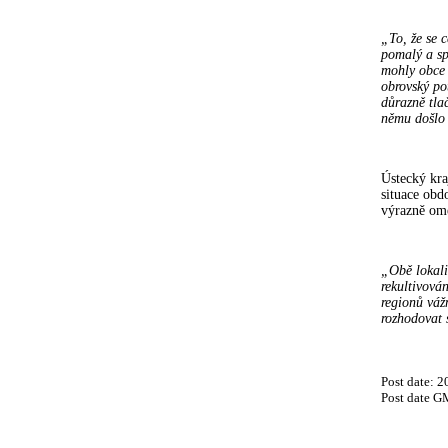
„To, že se 
pomalý a sp
mohly obce 
obrovský pot
důrazně tla
němu došlo 
Ústecký kra
situace obd
výrazně om
„Obě lokali
rekultivován
regionů vážn
rozhodovat 
Post date: 
Post date G