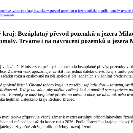
merlive.cz/ustecky-kraj-bezuplatny-prevod-pozemku-u-jezera-milada-je-prilis-pomaly-trvame-i
era-most/
 kraj: Bezúplatný převod pozemků u jezera Mila
pomalý. Trváme i na navrácení pozemků u jezera 
j vítá záměr Ministerstva průmyslu a obchodu bezúplatně převést pozemky v ok
bce. Zároveň však upozorňuje, že stát měl jednat daleko dříve. Kraj s tímto p
 začátku roku a opakovaně na něj apeloval při jednáních s vládními představitel
é správné řešení. Občané tohoto kraje už za těžbu zaplatili dost – zdravím, kraj
říležitostmi. Teď je na státu, aby udělal vstřícný krok a umožnil samosprávám r
osti. Pozemky se musí bezplatně převést na města a obce, ne až za rok nebo dva
íká hejtman Ústeckého kraje Richard Brabec.
o nyní teprve připravuje věcný záměr k meziresortnímu připomínkovému řízení
hodnutí má padnout až do konce roku 2026. Podle Ústeckého kraje je takový 
jatelný a zbytečně zdržuje tolik potřebný rozvoj území.