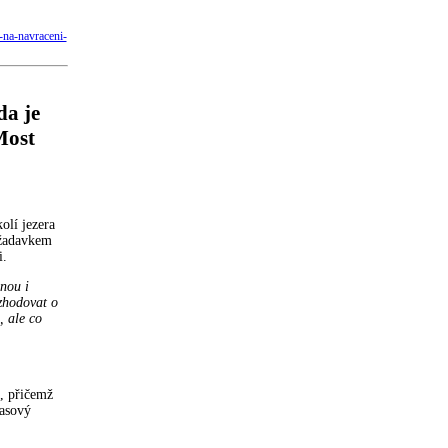
-na-navraceni-
da je
Most
olí jezera
ožadavkem
i.
inou i
ozhodovat o
, ale co
, přičemž
časový