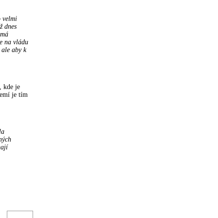
o velmi
ž dnes
 má
me na vládu
 ale aby k
, kde je
emí je tím
la
lných
ají