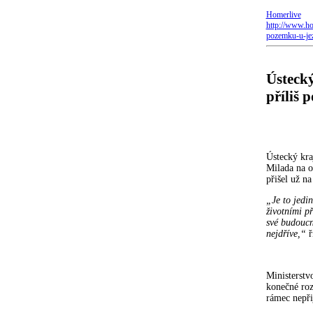
Homerlive
http://www.ho
pozemku-u-jez
Ústecký
příliš 
Ústecký kra
Milada na o
přišel už na
„Je to jedin
životními p
své budoucn
nejdříve,“
ř
Ministerstv
konečné roz
rámec nepři