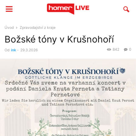
Úvod
Zpravodajství z kraje
Božské tóny v Krušnohoří
842
0
Od
ink
-
29.3.2026