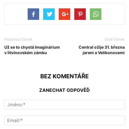
Předchozí článek
Další článek
Už se to chystá Imaginárium
Central ožije 31. března
v litvínovském zámku
jarem a Velikonocemi
BEZ KOMENTÁŘE
ZANECHAT ODPOVĚĎ