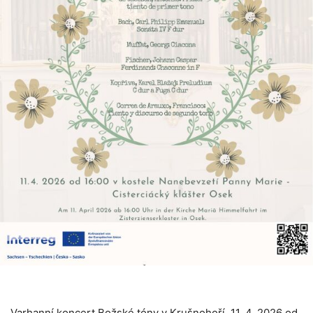
Varhanní koncert Božské tóny v Krušnohoří, 11. 4. 2026 od