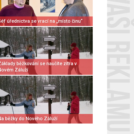
Šéf úřednictva se vrací na „místo činu“
Základy běžkování se naučíte zítra v
Novém Záluží
Na běžky do Nového Záluží