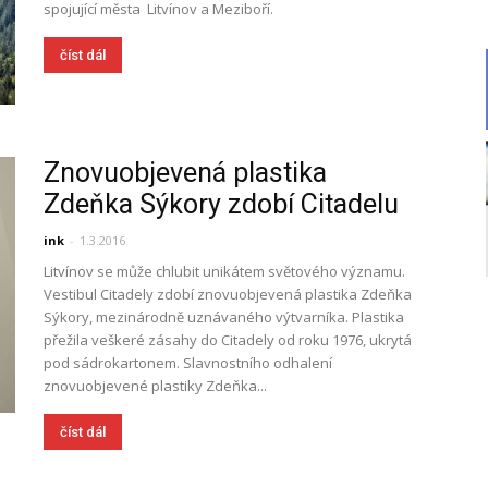
spojující města Litvínov a Meziboří.
číst dál
Znovuobjevená plastika
Zdeňka Sýkory zdobí Citadelu
ink
-
1.3.2016
Litvínov se může chlubit unikátem světového významu.
Vestibul Citadely zdobí znovuobjevená plastika Zdeňka
Sýkory, mezinárodně uznávaného výtvarníka. Plastika
přežila veškeré zásahy do Citadely od roku 1976, ukrytá
pod sádrokartonem. Slavnostního odhalení
znovuobjevené plastiky Zdeňka...
číst dál