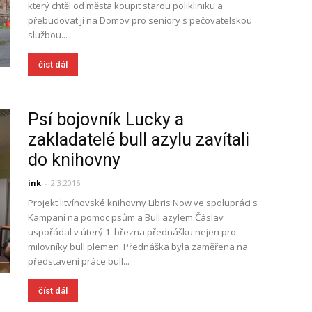
který chtěl od města koupit starou polikliniku a
přebudovat ji na Domov pro seniory s pečovatelskou
službou...
číst dál
Psí bojovník Lucky a
zakladatelé bull azylu zavítali
do knihovny
ink
-
2.3.2016
Projekt litvínovské knihovny Libris Now ve spolupráci s
Kampaní na pomoc psům a Bull azylem Čáslav
uspořádal v úterý 1. března přednášku nejen pro
milovníky bull plemen. Přednáška byla zaměřena na
představení práce bull...
číst dál