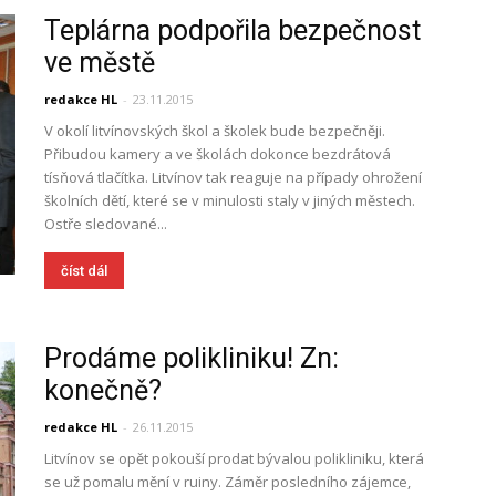
Teplárna podpořila bezpečnost
ve městě
redakce HL
-
23.11.2015
V okolí litvínovských škol a školek bude bezpečněji.
Přibudou kamery a ve školách dokonce bezdrátová
tísňová tlačítka. Litvínov tak reaguje na případy ohrožení
školních dětí, které se v minulosti staly v jiných městech.
Ostře sledované...
číst dál
Prodáme polikliniku! Zn:
konečně?
redakce HL
-
26.11.2015
Litvínov se opět pokouší prodat bývalou polikliniku, která
se už pomalu mění v ruiny. Záměr posledního zájemce,