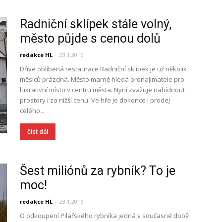
Radniční sklípek stále volný,
město půjde s cenou dolů
redakce HL
-
23.1.2016
Dříve oblíbená restaurace Radniční sklípek je už několik
měsíců prázdná. Město marně hledá pronajímatele pro
lukrativní místo v centru města. Nyní zvažuje nabídnout
prostory i za nižší cenu. Ve hře je dokonce i prodej
celého...
číst dál
Šest miliónů za rybník? To je
moc!
redakce HL
-
23.1.2016
O odkoupení Pilařského rybníka jedná v současné době