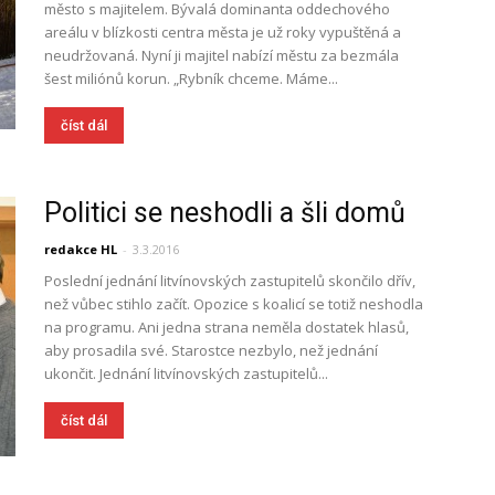
město s majitelem. Bývalá dominanta oddechového
areálu v blízkosti centra města je už roky vypuštěná a
neudržovaná. Nyní ji majitel nabízí městu za bezmála
šest miliónů korun. „Rybník chceme. Máme...
číst dál
Politici se neshodli a šli domů
redakce HL
-
3.3.2016
Poslední jednání litvínovských zastupitelů skončilo dřív,
než vůbec stihlo začít. Opozice s koalicí se totiž neshodla
na programu. Ani jedna strana neměla dostatek hlasů,
aby prosadila své. Starostce nezbylo, než jednání
ukončit. Jednání litvínovských zastupitelů...
číst dál