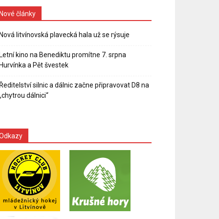
Nové články
Nová litvínovská plavecká hala už se rýsuje
Letní kino na Benediktu promítne 7. srpna
Hurvínka a Pět švestek
Ředitelství silnic a dálnic začne připravovat D8 na
„chytrou dálnici“
Odkazy