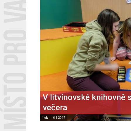
V litvínovské knihovně s
večera
ink
-
16.1.2017