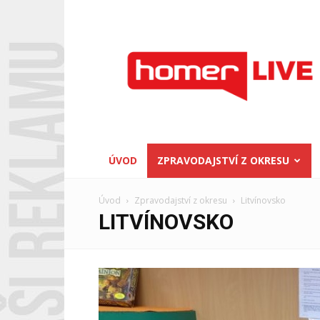
Homerlive
ÚVOD
ZPRAVODAJSTVÍ Z OKRESU
Úvod
Zpravodajství z okresu
Litvínovsko
LITVÍNOVSKO