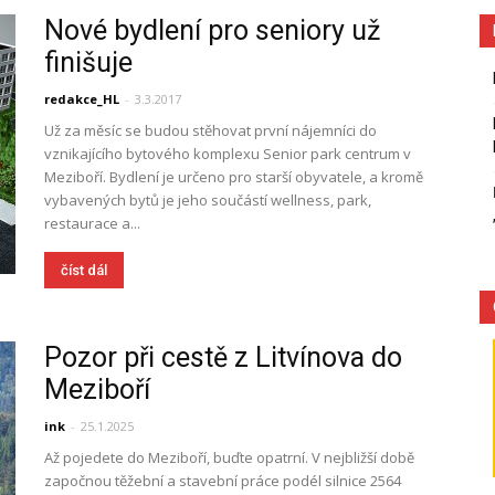
Nové bydlení pro seniory už
finišuje
redakce_HL
-
3.3.2017
Už za měsíc se budou stěhovat první nájemníci do
vznikajícího bytového komplexu Senior park centrum v
Meziboří. Bydlení je určeno pro starší obyvatele, a kromě
vybavených bytů je jeho součástí wellness, park,
restaurace a...
číst dál
Pozor při cestě z Litvínova do
Meziboří
ink
-
25.1.2025
Až pojedete do Meziboří, buďte opatrní. V nejbližší době
započnou těžební a stavební práce podél silnice 2564