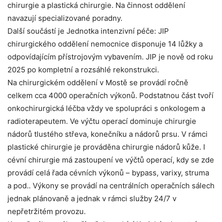
chirurgie a plastická chirurgie. Na činnost oddělení
navazují specializované poradny.
Další součástí je Jednotka intenzivní péče: JIP
chirurgického oddělení nemocnice disponuje 14 lůžky a
odpovídajícím přístrojovým vybavením. JIP je nově od roku
2025 po kompletní a rozsáhlé rekonstrukci.
Na chirurgickém oddělení v Mostě se provádí ročně
celkem cca 4000 operačních výkonů. Podstatnou část tvoří
onkochirurgická léčba vždy ve spolupráci s onkologem a
radioterapeutem. Ve výčtu operací dominuje chirurgie
nádorů tlustého střeva, konečníku a nádorů prsu. V rámci
plastické chirurgie je prováděna chirurgie nádorů kůže. I
cévní chirurgie má zastoupení ve výčtů operací, kdy se zde
provádí celá řada cévních výkonů – bypass, varixy, struma
a pod.. Výkony se provádí na centrálních operačních sálech
jednak plánovaně a jednak v rámci služby 24/7 v
nepřetržitém provozu.