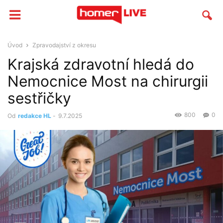
Úvod
Zpravodajství z okresu
Krajská zdravotní hledá do
Nemocnice Most na chirurgii
sestřičky
800
0
Od
redakce HL
-
9.7.2025