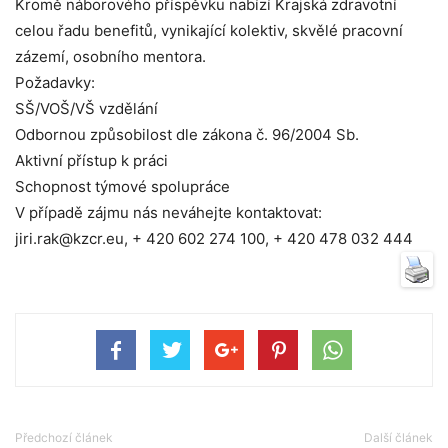
Kromě náborového příspěvku nabízí Krajská zdravotní
celou řadu benefitů, vynikající kolektiv, skvělé pracovní
zázemí, osobního mentora.
Požadavky:
SŠ/VOŠ/VŠ vzdělání
Odbornou způsobilost dle zákona č. 96/2004 Sb.
Aktivní přístup k práci
Schopnost týmové spolupráce
V případě zájmu nás neváhejte kontaktovat:
jiri.rak@kzcr.eu, + 420 602 274 100, + 420 478 032 444
Předchozí článek
Další článek