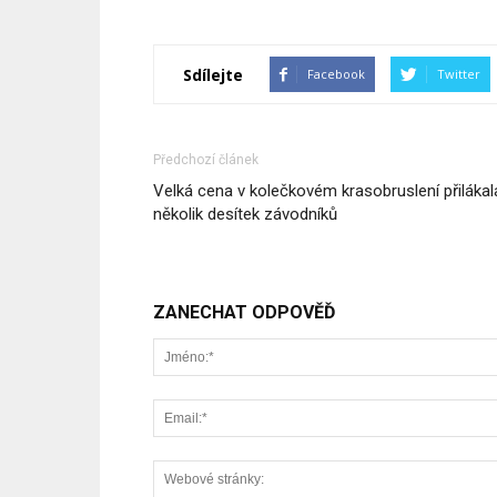
Sdílejte
Facebook
Twitter
Předchozí článek
Velká cena v kolečkovém krasobruslení přilákal
několik desítek závodníků
ZANECHAT ODPOVĚĎ