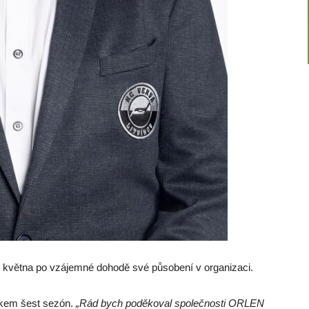
1. května po vzájemné dohodě své působení v organizaci.
elkem šest sezón.
„Rád bych poděkoval společnosti ORLEN