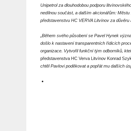
Unipetrol za dlouhodobou podporu litvínovského h
nedílnou součást, a dalším akcionářům: Městu 
představenstvu HC VERVA Litvínov za důvěru a př
„Během svého působení se Pavel Hynek významn
došlo k nastavení transparentních řídicích proce
organizace. Vytvořil funkční tým odborníků, kte
představenstva HC Verva Litvínov Konrad Szyk
chtěl Pavlovi poděkovat a popřát mu dalších ú