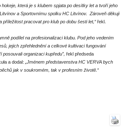
okeje, která je s klubem spjata po desítky let a tvoří jeho
Litvínov a Sportovnímu spolku HC Litvínov.
Zároveň děkuji
íležitost pracovat pro klub po dobu šesti let,“
řekl.
ě podílel na profesionalizaci klubu. Pod jeho vedením
sů, jejich zpřehlednění a celkové kultivaci fungování
ří posouvali organizaci kupředu”,
řekl předseda
uła a dodal:
„Jménem představenstva HC VERVA bych
spěchů jak v soukromém, tak v profesním životě.“