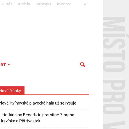
O nás
Archiv
Kontakt
Inzerce
ORT
Nové články
Nová litvínovská plavecká hala už se rýsuje
Letní kino na Benediktu promítne 7. srpna
Hurvínka a Pět švestek