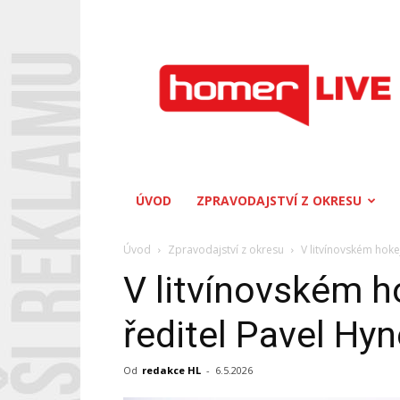
Homerlive
ÚVOD
ZPRAVODAJSTVÍ Z OKRESU
Úvod
Zpravodajství z okresu
V litvínovském hoke
V litvínovském h
ředitel Pavel Hy
Od
redakce HL
-
6.5.2026