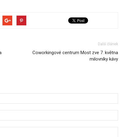
Další článek
a
Coworkingové centrum Most zve 7. května
milovníky kávy