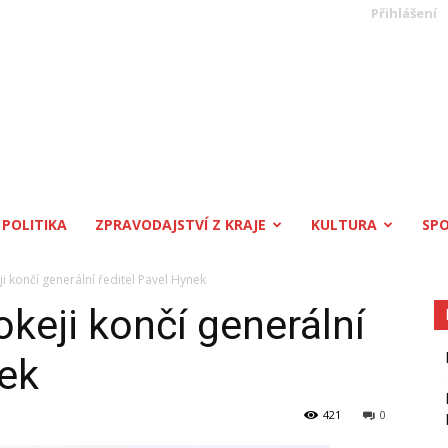
Přihlášení
POLITIKA
ZPRAVODAJSTVÍ Z KRAJE
KULTURA
SP
ji končí generální ředitel Pavel Hynek
okeji končí generální
nek
421
0