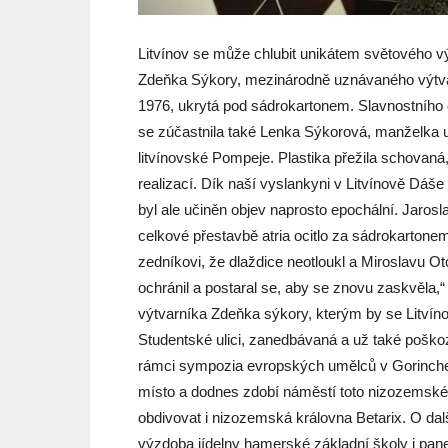
Litvínov se může chlubit unikátem světového v
Zdeňka Sýkory, mezinárodně uznávaného výtvarn
1976, ukrytá pod sádrokartonem. Slavnostního 
se zúčastnila také Lenka Sýkorová, manželka 
litvínovské Pompeje. Plastika přežila schovan
realizací. Dík naší vyslankyni v Litvínově Dá
byl ale učiněn objev naprosto epochální. Jarosl
celkové přestavbě atria ocitlo za sádrokart
zedníkovi, že dlaždice neotloukl a Miroslavu O
ochránil a postaral se, aby se znovu zaskvěla,“
výtvarníka Zdeňka sýkory, kterým by se Litvín
Studentské ulici, zanedbávaná a už také poško
rámci sympozia evropských umělců v Gorinchem
místo a dodnes zdobí náměstí toto nizozemské 
obdivovat i nizozemská královna Betarix. O dalš
výzdoba jídelny hamerské základní školy i pan