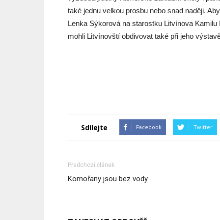
také jednu velkou prosbu nebo snad naději. Aby 
Lenka Sýkorová na starostku Litvínova Kamilu Bl
mohli Litvínovští obdivovat také při jeho výstavě
Sdílejte
Facebook
Twitter
Předchozí článek
Komořany jsou bez vody