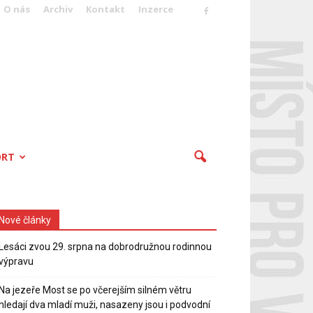
O nás
Archiv
Kontakt
Inzerce
ORT
Nové články
Lesáci zvou 29. srpna na dobrodružnou rodinnou
výpravu
Na jezeře Most se po včerejším silném větru
hledají dva mladí muži, nasazeny jsou i podvodní