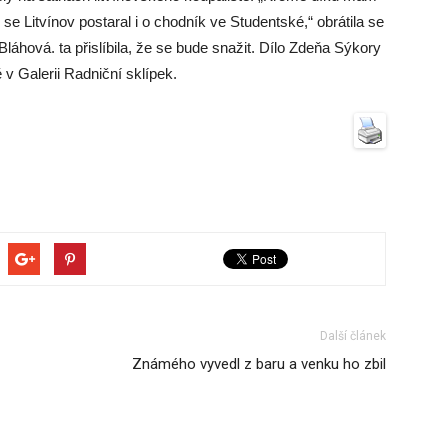
se Litvínov postaral i o chodník ve Studentské,“ obrátila se
áhová. ta přislíbila, že se bude snažit. Dílo Zdeňa Sýkory
 v Galerii Radniční sklípek.
Další článek
Známého vyvedl z baru a venku ho zbil