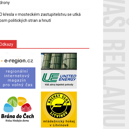
drony
O křesla v mosteckém zastupitelstvu se utká
osm politických stran a hnutí
Odkazy