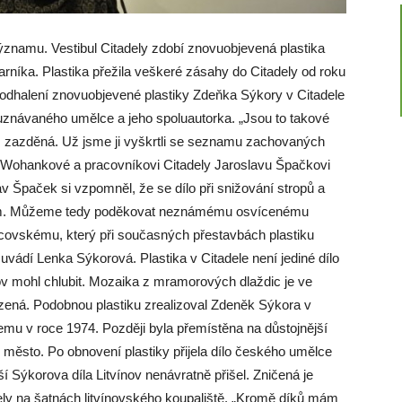
ýznamu. Vestibul Citadely zdobí znovuobjevená plastika
íka. Plastika přežila veškeré zásahy do Citadely od roku
odhalení znovuobjevené plastiky Zdeňka Sýkory v Citadele
uznávaného umělce a jeho spoluautorka. „Jsou to takové
á, zazděná. Už jsme ji vyškrtli se seznamu zachovaných
še Wohankové a pracovníkovi Citadely Jaroslavu Špačkovi
av Špaček si vzpomněl, že se dílo při snižování stropů a
onem. Můžeme tedy poděkovat neznámému osvícenému
tcovskému, který při současných přestavbách plastiku
 uvádí Lenka Sýkorová. Plastika v Citadele není jediné dílo
ov mohl chlubit. Mozaika z mramorových dlaždic je ve
zená. Podobnou plastiku zrealizoval Zdeněk Sýkora v
u v roce 1974. Později byla přemístěna na důstojnější
město. Po obnovení plastiky přijela dílo českého umělce
í Sýkorova díla Litvínov nenávratně přišel. Zničená je
ely na šatnách litvínovského koupaliště. „Kromě díků mám