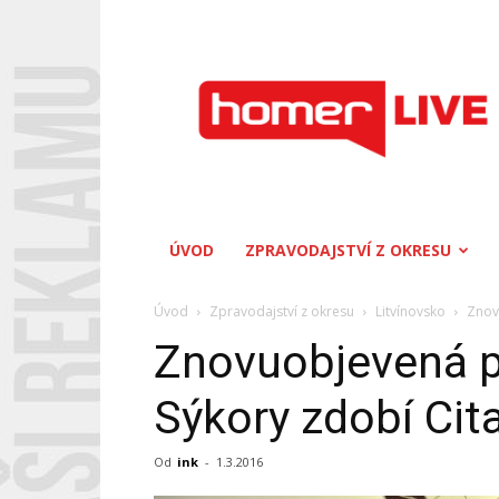
Homerlive
ÚVOD
ZPRAVODAJSTVÍ Z OKRESU
Úvod
Zpravodajství z okresu
Litvínovsko
Znov
Znovuobjevená p
Sýkory zdobí Cit
Od
ink
-
1.3.2016