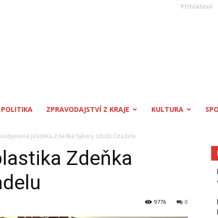
Přihlášení
POLITIKA
ZPRAVODAJSTVÍ Z KRAJE
KULTURA
SP
uobjevená plastika Zdeňka Sýkory zdobí Citadelu
lastika Zdeňka
adelu
9776
0