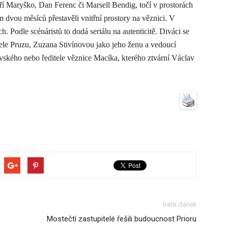
ří Maryško, Dan Ferenc či Marsell Bendig, točí v prostorách
m dvou měsíců přestavěli vnitřní prostory na věznici. V
ch. Podle scénáristů to dodá seriálu na autenticitě. Diváci se
ele Pruzu, Zuzana Stivínovou jako jeho ženu a vedoucí
ovského nebo ředitele věznice Macíka, kterého ztvární Václav
Další článek
Mostečtí zastupitelé řešili budoucnost Prioru