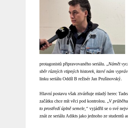
protagonistů připravovaného seriálu. „
Námět vych
sběr různých vtipných historek, které nám vypráv
linku seriálu Oddíl B režisér Jan Prušinovský.
Hlavní postavu však ztvárňuje mladý herec Tade
začátku chce mít věci pod kontrolou. „
V průběhu 
to prostředí úplně semele,“
vyjádřil se o své nej
znát ze seriálu Adikts jako jednoho ze studentů a