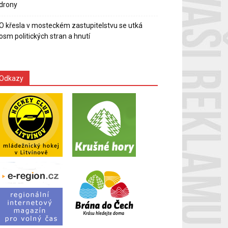
drony
O křesla v mosteckém zastupitelstvu se utká
osm politických stran a hnutí
Odkazy