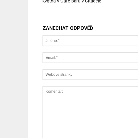
května v Café baru v Citadele
ZANECHAT ODPOVĚĎ