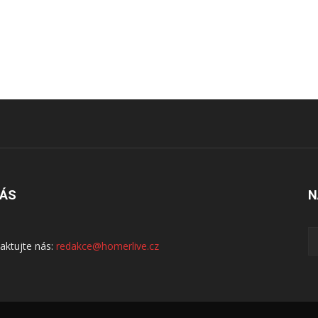
NÁS
N
aktujte nás:
redakce@homerlive.cz