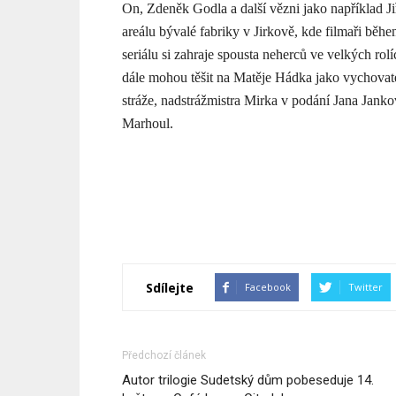
On, Zdeněk Godla a další vězni jako například Ji
areálu bývalé fabriky v Jirkově, kde filmaři běhe
seriálu si zahraje spousta neherců ve velkých rolí
dále mohou těšit na Matěje Hádka jako vychovat
stráže, nadstrážmistra Mirka v podání Jana Jank
Marhoul.
Sdílejte
Facebook
Twitter
Předchozí článek
Autor trilogie Sudetský dům pobeseduje 14.