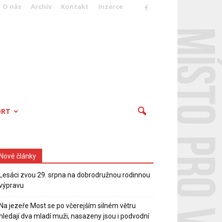
O nás
Archiv
Kontakt
Inzerce
ORT
Nové články
Lesáci zvou 29. srpna na dobrodružnou rodinnou
výpravu
Na jezeře Most se po včerejším silném větru
hledají dva mladí muži, nasazeny jsou i podvodní