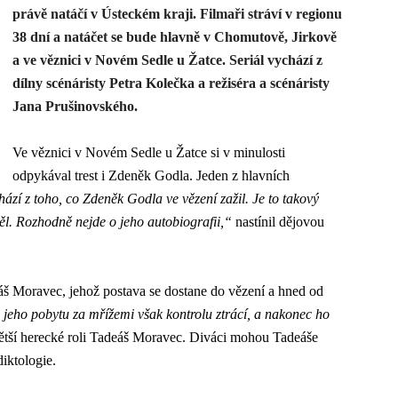
právě natáčí v Ústeckém kraji. Filmaři stráví v regionu
38 dní a natáčet se bude hlavně v Chomutově, Jirkově
a ve věznici v Novém Sedle u Žatce. Seriál vychází z
dílny scénáristy Petra Kolečka a režiséra a scénáristy
Jana Prušinovského.
Ve věznici v Novém Sedle u Žatce si v minulosti
odpykával trest i Zdeněk Godla. Jeden z hlavních
ází z toho, co Zdeněk Godla ve vězení zažil. Je to takový
ěl. Rozhodně nejde o jeho autobiografii,“
nastínil dějovou
áš Moravec, jehož postava se dostane do vězení a hned od
jeho pobytu za mřížemi však kontrolu ztrácí, a nakonec ho
větší herecké roli Tadeáš Moravec. Diváci mohou Tadeáše
diktologie.