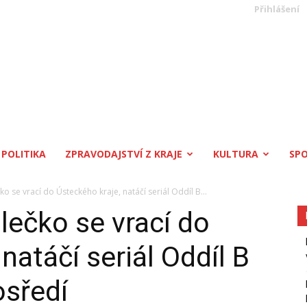
Přihlášení
POLITIKA
ZPRAVODAJSTVÍ Z KRAJE
KULTURA
SP
o se vrací do Ústeckého kraje, natáčí seriál Oddíl B...
lečko se vrací do
natáčí seriál Oddíl B
osředí