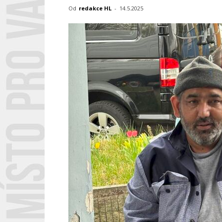
Od
redakce HL
-
14.5.2025