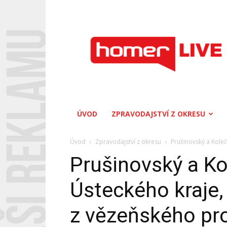
Homerlive
ÚVOD
ZPRAVODAJSTVÍ Z OKRESU
Úvod
Zpravodajství z okresu
Prušinovský a Kolečk
Prušinovský a Ko
Ústeckého kraje, 
z vězeňského pr