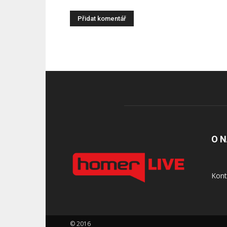
O 
Kont
© 2016