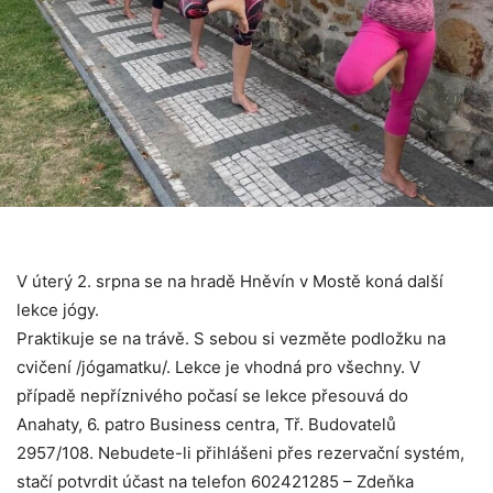
V úterý 2. srpna se na hradě Hněvín v Mostě koná další
lekce jógy.
Praktikuje se na trávě. S sebou si vezměte podložku na
cvičení /jógamatku/. Lekce je vhodná pro všechny. V
případě nepříznivého počasí se lekce přesouvá do
Anahaty, 6. patro Business centra, Tř. Budovatelů
2957/108. Nebudete-li přihlášeni přes rezervační systém,
stačí potvrdit účast na telefon 602421285 – Zdeňka