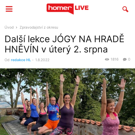
Úvod
Zpravodajství z okresu
Další lekce JÓGY NA HRADĚ
HNĚVÍN v úterý 2. srpna
1816
0
Od
redakce HL
-
1.8.2022